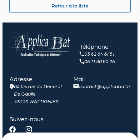
Demandez un devis
Retour à la liste
Téléphone
03 62 64 81 51
06 11 80 80 96
Adresse
Mail
84 bis rue du Général
contact@applicabat.fr
De Gaulle
59139 WATTIGNIES
Suivez-nous