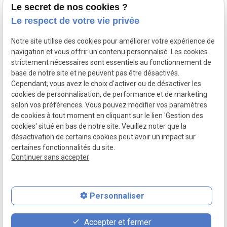
Le secret de nos cookies ?
Le respect de votre vie privée
Menuiserie extérieure
Métallerie
Notre site utilise des cookies pour améliorer votre expérience de
navigation et vous offrir un contenu personnalisé. Les cookies
Plomberie sanitaire
strictement nécessaires sont essentiels au fonctionnement de
Rénovation
base de notre site et ne peuvent pas être désactivés.
Cependant, vous avez le choix d'activer ou de désactiver les
Réalisations
cookies de personnalisation, de performance et de marketing
selon vos préférences. Vous pouvez modifier vos paramètres
de cookies à tout moment en cliquant sur le lien 'Gestion des
Mentions
Politique de
Gestion
Plan du
cookies' situé en bas de notre site. Veuillez noter que la
légales
confidentialité
des
site
désactivation de certains cookies peut avoir un impact sur
cookies
certaines fonctionnalités du site.
Siret :
50297230000029
Continuer sans accepter
Personnaliser
place
feed
phone
Accepter et fermer