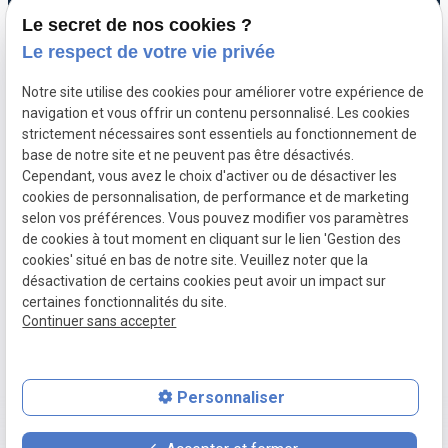
Le secret de nos cookies ?
Le respect de votre vie privée
Menuiserie extérieure
Métallerie
Notre site utilise des cookies pour améliorer votre expérience de
navigation et vous offrir un contenu personnalisé. Les cookies
Plomberie sanitaire
strictement nécessaires sont essentiels au fonctionnement de
Rénovation
base de notre site et ne peuvent pas être désactivés.
Cependant, vous avez le choix d'activer ou de désactiver les
Réalisations
cookies de personnalisation, de performance et de marketing
selon vos préférences. Vous pouvez modifier vos paramètres
de cookies à tout moment en cliquant sur le lien 'Gestion des
Mentions
Politique de
Gestion
Plan du
cookies' situé en bas de notre site. Veuillez noter que la
légales
confidentialité
des
site
désactivation de certains cookies peut avoir un impact sur
cookies
certaines fonctionnalités du site.
Siret :
50297230000029
Continuer sans accepter
Personnaliser
place
feed
phone