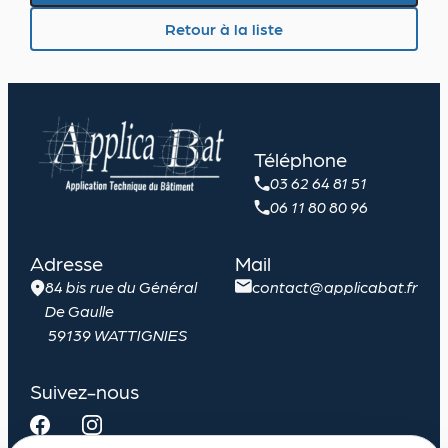
Demandez un devis
Retour à la liste
Téléphone
03 62 64 81 51
06 11 80 80 96
Adresse
Mail
84 bis rue du Général
contact@applicabat.fr
De Gaulle
59139 WATTIGNIES
Suivez-nous