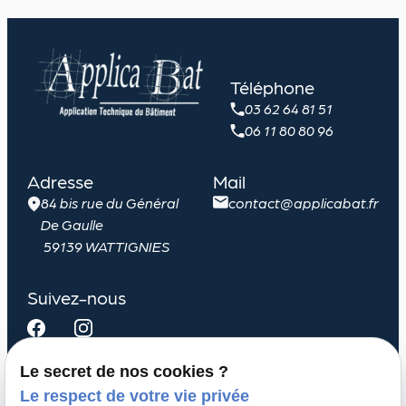
Téléphone
03 62 64 81 51
06 11 80 80 96
Adresse
Mail
84 bis rue du Général
contact@applicabat.fr
De Gaulle
59139 WATTIGNIES
Suivez-nous
Le secret de nos cookies ?
Le respect de votre vie privée
Menuiserie extérieure