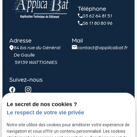
Téléphone
03 62 64 81 51
06 11 80 80 96
Adresse
Mail
84 bis rue du Général
contact@applicabat.fr
De Gaulle
59139 WATTIGNIES
Suivez-nous
Le secret de nos cookies ?
Le respect de votre vie privée
Menuiserie extérieure
Métallerie
Notre site utilise des cookies pour améliorer votre expérience de
navigation et vous offrir un contenu personnalisé. Les cookies
Plomberie sanitaire