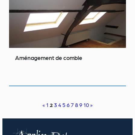
Aménagement de comble
«
1
2
3
4
5
6
7
8
9
10
»