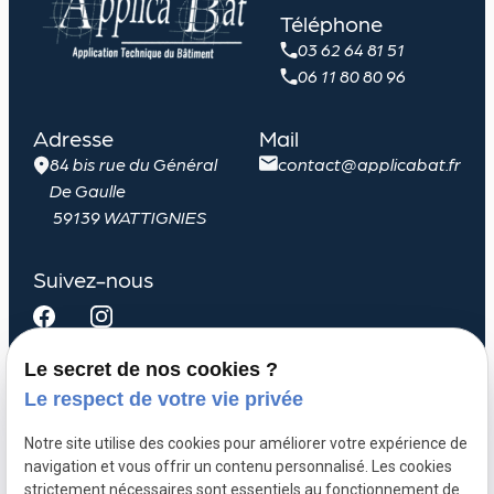
Téléphone
03 62 64 81 51
06 11 80 80 96
Adresse
Mail
84 bis rue du Général
contact@applicabat.fr
De Gaulle
59139 WATTIGNIES
Suivez-nous
Le secret de nos cookies ?
Le respect de votre vie privée
Menuiserie extérieure
Métallerie
Notre site utilise des cookies pour améliorer votre expérience de
navigation et vous offrir un contenu personnalisé. Les cookies
Plomberie sanitaire
strictement nécessaires sont essentiels au fonctionnement de